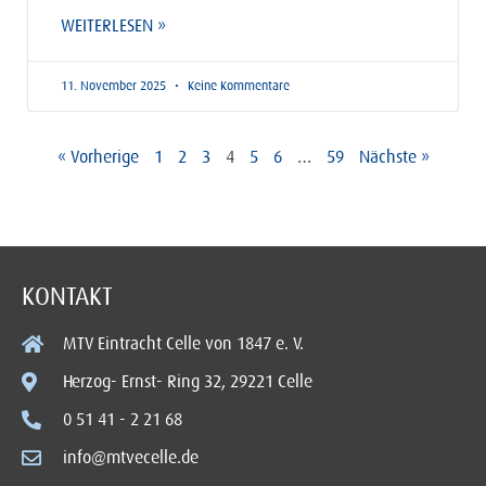
WEITERLESEN »
11. November 2025
Keine Kommentare
« Vorherige
1
2
3
4
5
6
…
59
Nächste »
KONTAKT
MTV Eintracht Celle von 1847 e. V.
Herzog- Ernst- Ring 32, 29221 Celle
0 51 41 - 2 21 68
info@mtvecelle.de