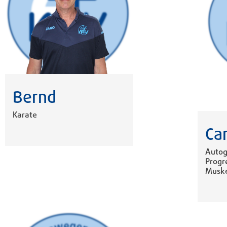
Bernd
Karate
Ca
Autog
Progr
Muske