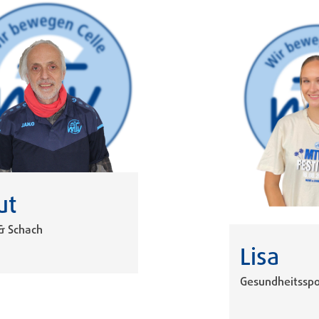
ut
& Schach
Lisa
Gesundheitsspo