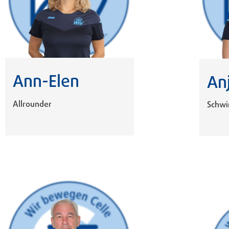
Ann-Elen
An
Allrounder
Schw