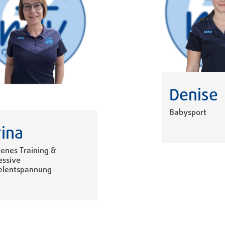
Denise
Babysport
rina
enes Training &
essive
lentspannung