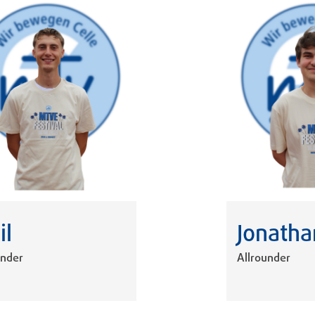
il
Jonatha
under
Allrounder