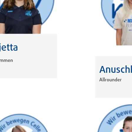
jetta
immen
Anusch
Allrounder