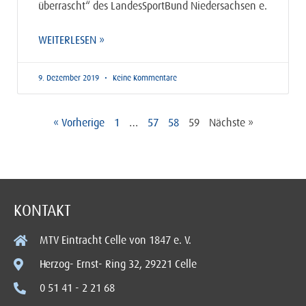
überrascht“ des LandesSportBund Niedersachsen e.
WEITERLESEN »
9. Dezember 2019
Keine Kommentare
« Vorherige
1
…
57
58
59
Nächste »
KONTAKT
MTV Eintracht Celle von 1847 e. V.
Herzog- Ernst- Ring 32, 29221 Celle
0 51 41 - 2 21 68