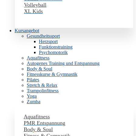
Volleyball
XL Kids
Kursangebot
Gesundheitssport
Herzsport
Funktionstraining
Psychomotorik
Aquafitness
Autogenes Training und Entspannung
Body & Soul
Fitnesskurse & Gymnastik
Pilates
Stretch & Relax
Trampolinfitness
Yoga
Zumba
Aquafitness
PMR Entspannung
Body & Soul
Fitness & Gymnastik