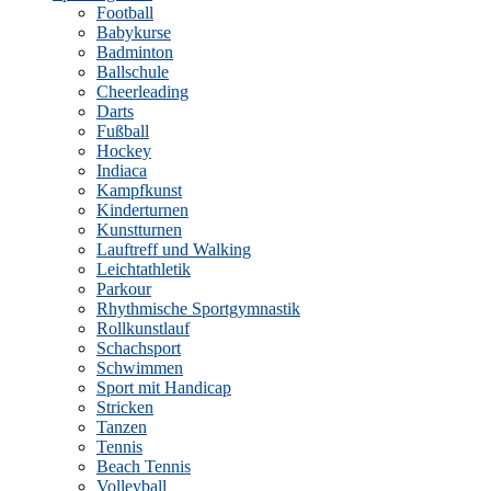
Football
Babykurse
Badminton
Ballschule
Cheerleading
Darts
Fußball
Hockey
Indiaca
Kampfkunst
Kinderturnen
Kunstturnen
Lauftreff und Walking
Leichtathletik
Parkour
Rhythmische Sportgymnastik
Rollkunstlauf
Schachsport
Schwimmen
Sport mit Handicap
Stricken
Tanzen
Tennis
Beach Tennis
Volleyball