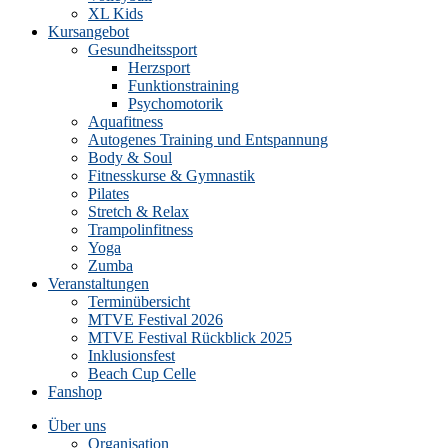
XL Kids
Kursangebot
Gesundheitssport
Herzsport
Funktionstraining
Psychomotorik
Aquafitness
Autogenes Training und Entspannung
Body & Soul
Fitnesskurse & Gymnastik
Pilates
Stretch & Relax
Trampolinfitness
Yoga
Zumba
Veranstaltungen
Terminübersicht
MTVE Festival 2026
MTVE Festival Rückblick 2025
Inklusionsfest
Beach Cup Celle
Fanshop
Über uns
Organisation