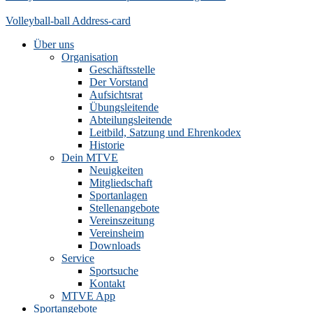
Volleyball-ball
Address-card
Über uns
Organisation
Geschäftsstelle
Der Vorstand
Aufsichtsrat
Übungsleitende
Abteilungsleitende
Leitbild, Satzung und Ehrenkodex
Historie
Dein MTVE
Neuigkeiten
Mitgliedschaft
Sportanlagen
Stellenangebote
Vereinszeitung
Vereinsheim
Downloads
Service
Sportsuche
Kontakt
MTVE App
Sportangebote