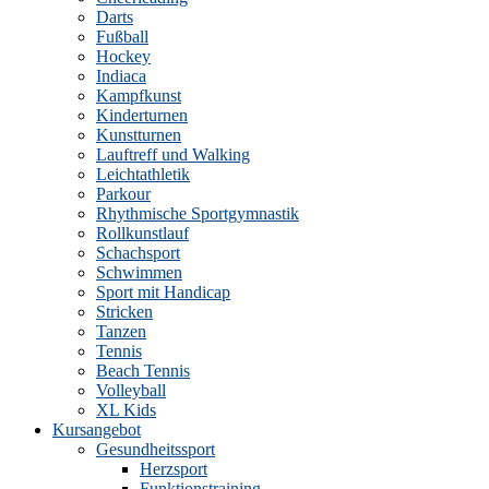
Darts
Fußball
Hockey
Indiaca
Kampfkunst
Kinderturnen
Kunstturnen
Lauftreff und Walking
Leichtathletik
Parkour
Rhythmische Sportgymnastik
Rollkunstlauf
Schachsport
Schwimmen
Sport mit Handicap
Stricken
Tanzen
Tennis
Beach Tennis
Volleyball
XL Kids
Kursangebot
Gesundheitssport
Herzsport
Funktionstraining