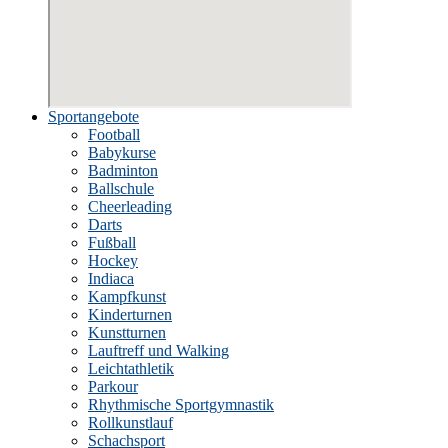
Sportangebote
Football
Babykurse
Badminton
Ballschule
Cheerleading
Darts
Fußball
Hockey
Indiaca
Kampfkunst
Kinderturnen
Kunstturnen
Lauftreff und Walking
Leichtathletik
Parkour
Rhythmische Sportgymnastik
Rollkunstlauf
Schachsport