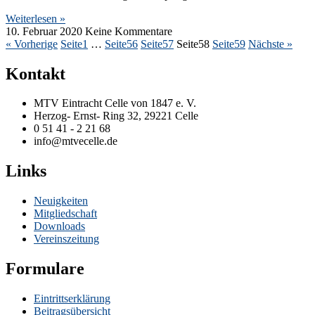
Weiterlesen »
10. Februar 2020
Keine Kommentare
« Vorherige
Seite
1
…
Seite
56
Seite
57
Seite
58
Seite
59
Nächste »
Kontakt
MTV Eintracht Celle von 1847 e. V.
Herzog- Ernst- Ring 32, 29221 Celle
0 51 41 - 2 21 68
info@mtvecelle.de
Links
Neuigkeiten
Mitgliedschaft
Downloads
Vereinszeitung
Formulare
Eintrittserklärung
Beitragsübersicht