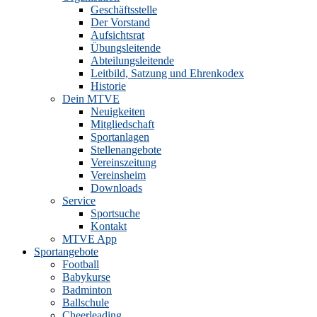
Geschäftsstelle
Der Vorstand
Aufsichtsrat
Übungsleitende
Abteilungsleitende
Leitbild, Satzung und Ehrenkodex
Historie
Dein MTVE
Neuigkeiten
Mitgliedschaft
Sportanlagen
Stellenangebote
Vereinszeitung
Vereinsheim
Downloads
Service
Sportsuche
Kontakt
MTVE App
Sportangebote
Football
Babykurse
Badminton
Ballschule
Cheerleading