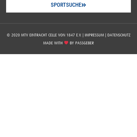
SPORTSUCHE
© 2020 MTV EINTRACHT CELLE VON 1847 E.V. |
IMPRESSUM
|
DATENSCHUTZ
MADE WITH
BY
PASSGEBER