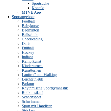
Sportsuche
Kontakt
MTVE App
Sportangebote
Football
Babykurse
Badminton
Ballschule
Cheerleading
Darts
Fußball
Hockey
Indiaca
Kampfkunst
Kinderturnen
Kunstturnen
Lauftreff und Walking
Leichtathletik
Parkour
Rhythmische Sportgymnastik
Rollkunstlauf
Schachsport
Schwimmen
Sport mit Handicap
Stricken