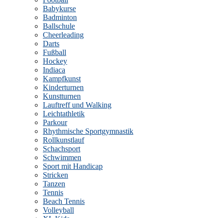
Babykurse
Badminton
Ballschule
Cheerleading
Darts
Fußball
Hockey
Indiaca
Kampfkunst
Kinderturnen
Kunstturnen
Lauftreff und Walking
Leichtathletik
Parkour
Rhythmische Sportgymnastik
Rollkunstlauf
Schachsport
Schwimmen
Sport mit Handicap
Stricken
Tanzen
Tennis
Beach Tennis
Volleyball