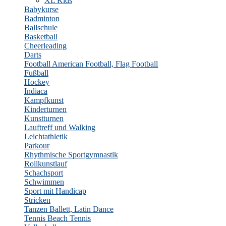
XL Kids
Babykurse
Badminton
Ballschule
Basketball
Cheerleading
Darts
Football
American Football, Flag Football
Fußball
Hockey
Indiaca
Kampfkunst
Kinderturnen
Kunstturnen
Lauftreff und Walking
Leichtathletik
Parkour
Rhythmische Sportgymnastik
Rollkunstlauf
Schachsport
Schwimmen
Sport mit Handicap
Stricken
Tanzen
Ballett, Latin Dance
Tennis
Beach Tennis