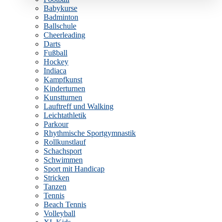
Babykurse
Badminton
Ballschule
Cheerleading
Darts
Fußball
Hockey
Indiaca
Kampfkunst
Kinderturnen
Kunstturnen
Lauftreff und Walking
Leichtathletik
Parkour
Rhythmische Sportgymnastik
Rollkunstlauf
Schachsport
Schwimmen
Sport mit Handicap
Stricken
Tanzen
Tennis
Beach Tennis
Volleyball