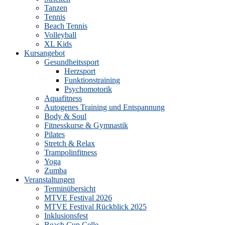
Tanzen
Tennis
Beach Tennis
Volleyball
XL Kids
Kursangebot
Gesundheitssport
Herzsport
Funktionstraining
Psychomotorik
Aquafitness
Autogenes Training und Entspannung
Body & Soul
Fitnesskurse & Gymnastik
Pilates
Stretch & Relax
Trampolinfitness
Yoga
Zumba
Veranstaltungen
Terminübersicht
MTVE Festival 2026
MTVE Festival Rückblick 2025
Inklusionsfest
Beach Cup Celle