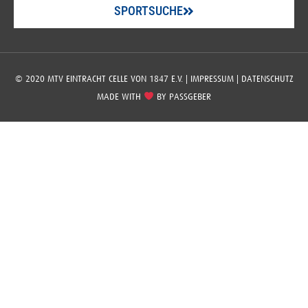
SPORTSUCHE
© 2020 MTV EINTRACHT CELLE VON 1847 E.V. |
IMPRESSUM
|
DATENSCHUTZ
MADE WITH
BY
PASSGEBER