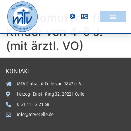
Psychomotorik für
Kinder von 4-6 J.
(mit ärztl. VO)
KONTAKT
MTV Eintracht Celle von 1847 e. V.
Herzog- Ernst- Ring 32, 29221 Celle
0 51 41 - 2 21 68
info@mtvecelle.de