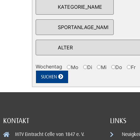
Wochentag
Mo
Di
Mi
Do
Fr
SUCHEN
KONTAKT
LINKS
MTV Eintracht Celle von 1847 e. V.
Neuigkei