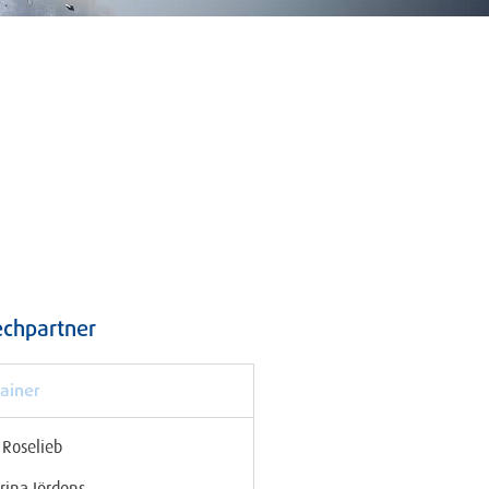
chpartner
rainer
 Roselieb
rina Jördens