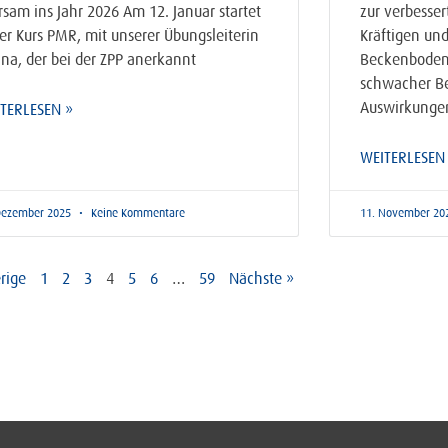
rsam ins Jahr 2026 Am 12. Januar startet
zur verbesse
er Kurs PMR, mit unserer Übungsleiterin
Kräftigen un
ina, der bei der ZPP anerkannt
Beckenbodenm
schwacher B
Auswirkungen
TERLESEN »
WEITERLESEN
Dezember 2025
Keine Kommentare
11. November 20
rige
1
2
3
4
5
6
…
59
Nächste »