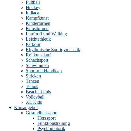
Fußball
Hockey
Indiaca
Kampfkunst
Kinderturnen
Kunstturnen
Lauftreff und Walking
Leichtathletik
Parkour
Rhythmische Sportgymnastik
Rollkunstlauf
Schachsport
Schwimmen
Sport mit Handicap
Stricken
Tanzen
Tennis
Beach Tennis
Volleyball
XL Kids
Kursangebot
Gesundheitssport
Herzsport
Funktionstraining
Psychomotorik