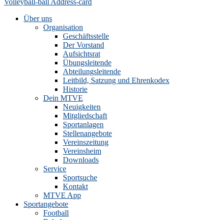
Volleyball-ball
Address-card
Über uns
Organisation
Geschäftsstelle
Der Vorstand
Aufsichtsrat
Übungsleitende
Abteilungsleitende
Leitbild, Satzung und Ehrenkodex
Historie
Dein MTVE
Neuigkeiten
Mitgliedschaft
Sportanlagen
Stellenangebote
Vereinszeitung
Vereinsheim
Downloads
Service
Sportsuche
Kontakt
MTVE App
Sportangebote
Football