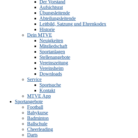
Der Vorstand
Aufsichtsrat
Übungsleitende
Abteilungsleitende
Leitbild, Satzung und Ehrenkodex
Historie
Dein MTVE
Neuigkeiten
Mitgliedschaft
Sportanlagen
Stellenangebote
Vereinszeitung
Vereinsheim
Downloads
Service
Sportsuche
Kontakt
MTVE App
Sportangebote
Football
Babykurse
Badminton
Ballschule
Cheerleading
Darts