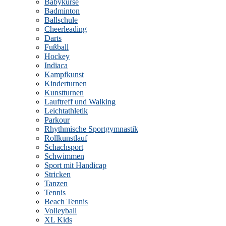
Babykurse
Badminton
Ballschule
Cheerleading
Darts
Fußball
Hockey
Indiaca
Kampfkunst
Kinderturnen
Kunstturnen
Lauftreff und Walking
Leichtathletik
Parkour
Rhythmische Sportgymnastik
Rollkunstlauf
Schachsport
Schwimmen
Sport mit Handicap
Stricken
Tanzen
Tennis
Beach Tennis
Volleyball
XL Kids