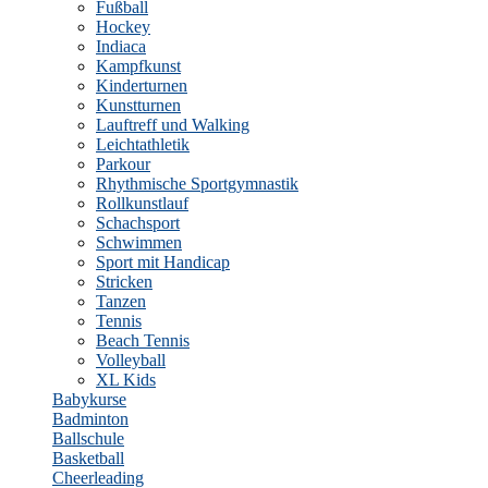
Fußball
Hockey
Indiaca
Kampfkunst
Kinderturnen
Kunstturnen
Lauftreff und Walking
Leichtathletik
Parkour
Rhythmische Sportgymnastik
Rollkunstlauf
Schachsport
Schwimmen
Sport mit Handicap
Stricken
Tanzen
Tennis
Beach Tennis
Volleyball
XL Kids
Babykurse
Badminton
Ballschule
Basketball
Cheerleading