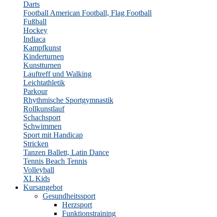
Darts
Football
American Football, Flag Football
Fußball
Hockey
Indiaca
Kampfkunst
Kinderturnen
Kunstturnen
Lauftreff und Walking
Leichtathletik
Parkour
Rhythmische Sportgymnastik
Rollkunstlauf
Schachsport
Schwimmen
Sport mit Handicap
Stricken
Tanzen
Ballett, Latin Dance
Tennis
Beach Tennis
Volleyball
XL Kids
Kursangebot
Gesundheitssport
Herzsport
Funktionstraining