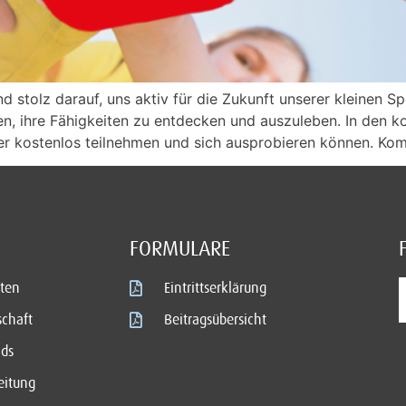
nd stolz darauf, uns aktiv für die Zukunft unserer kleinen S
lfen, ihre Fähigkeiten zu entdecken und auszuleben. In d
er kostenlos teilnehmen und sich ausprobieren können. Ko
FORMULARE
ten
Eintrittserklärung
schaft
Beitragsübersicht
ds
eitung